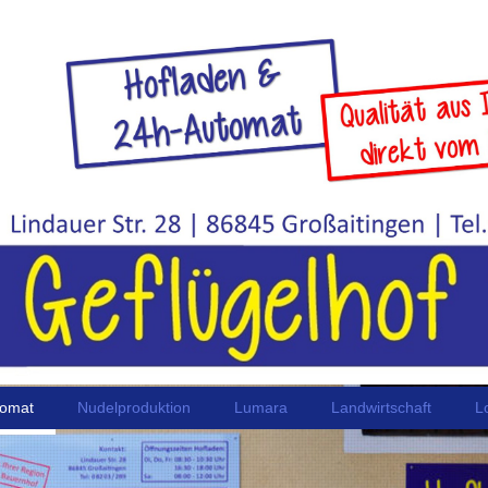
tomat
Nudelproduktion
Lumara
Landwirtschaft
L