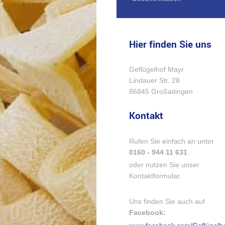
Hier finden Sie uns
Geflügelhof Mayr
Lindauer Str.
28
86845
Großaitingen
Kontakt
Rufen Sie einfach an unter
0160 - 944 11 631
oder nutzen Sie unser
Kontaktformular.
Uns finden Sie auch auf
Facebook: